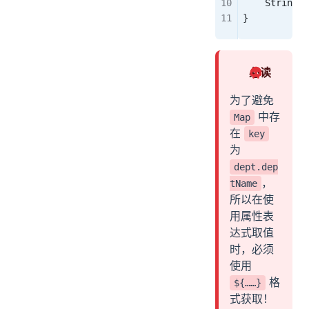
    String
 d
}
必读
为了避免
中存
Map
在
key
为
dept.dep
，
tName
所以在使
用属性表
达式取值
时，必须
使用
格
${……}
式获取！