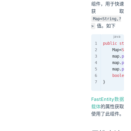
组件，用于快速
获取
Map<String,?
值。如下
>
public
 stati
    Map
<
Stri
    map
.
put
(
    map
.
put
(
    map
.
put
(
    boolean
 
}
FastEntity数据
载体
的属性获取
使用了此组件。