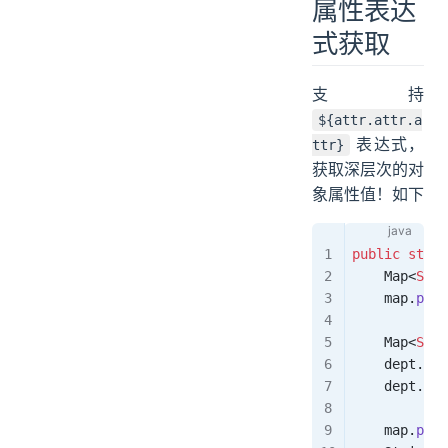
属性表达
式获取
支持
${attr.attr.a
表达式，
ttr}
获取深层次的对
象属性值！如下
public
 stati
    Map
<
Stri
    map
.
put
(
    Map
<
Stri
    dept
.
put
    dept
.
put
    map
.
put
(