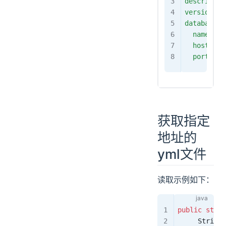
descriptio
version
: 
database
: 
  name
: 
my
  host
: 
lo
  port
: 
33
获取指定
地址的
yml文件
读取示例如下：
public
 stati
     String
 