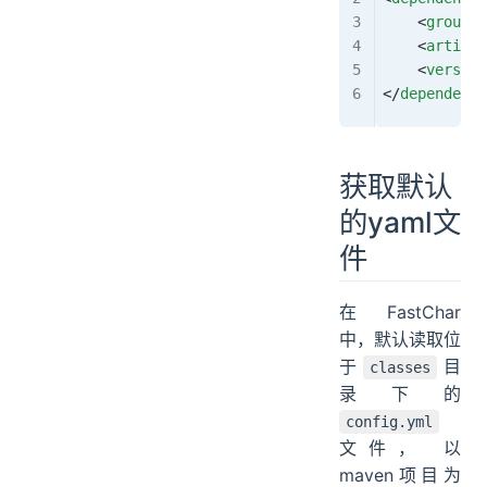
    <
groupId
    <
artifac
    <
version
</
dependency
获取默认
的yaml文
件
在FastChar
中，默认读取位
于
目
classes
录下的
config.yml
文件， 以
maven项目为