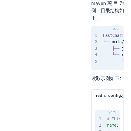
maven项目为
例，目录结构如
下：
FastCharTest
└──
 main/
    ├──
 java
    └──
 reso
        └──
 
读取示例如下：
redis_config.yam
# This is
name
: 
My 