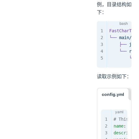
例，目录结构如
下：
FastCharTest
└──
 main/
    ├──
 java
    └──
 reso
        └──
 
读取示例如下：
config.yml
ja
# This is
name
: 
My 
descriptio