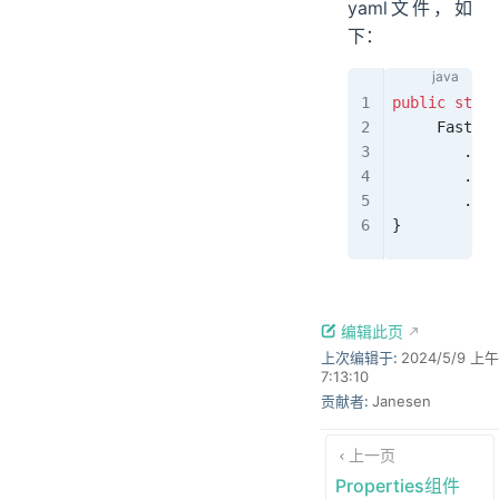
yaml文件，如
下：
public
 stati
     FastCha
        .
get
        .
put
        .
sav
}
编辑此页
上次编辑于:
2024/5/9 上午
7:13:10
贡献者:
Janesen
上一页
Properties组件