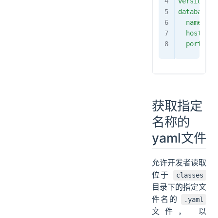
version
: 
database
: 
  name
: 
my
  host
: 
lo
  port
: 
33
获取指定
名称的
yaml文件
允许开发者读取
位于
classes
目录下的指定文
件名的
.yaml
文件， 以